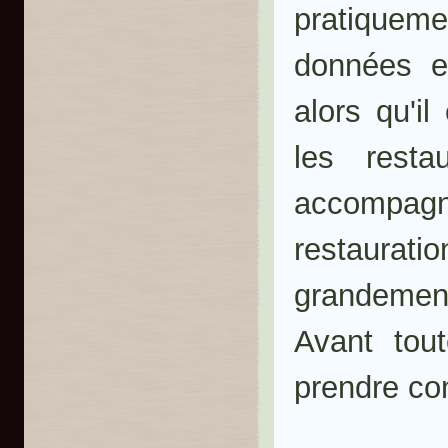
pratiquem
données e
alors qu'i
les rest
accompag
restaurati
grandemen
Avant tou
prendre co