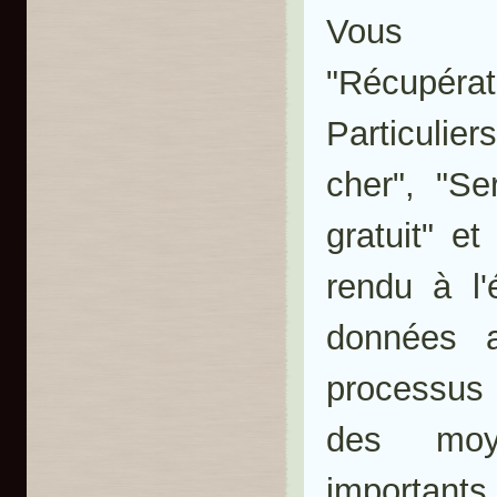
Vous 
"Récupé
Particulie
cher", "S
gratuit" e
rendu à l'
données a
processus 
des moy
importants