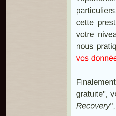
particulier
cette pres
votre nive
nous prat
vos donnée
Finaleme
gratuite", 
Recovery
"