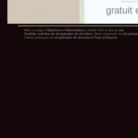
gratuit 
Mise en page ©
Elephorm
et
Alsacréations
| modifs CSS et site by
rmy
TestDisk, outil libre de récupération de données
| Notre partenaire de
récupérat
| Notre partenaire de
récupération de données à Paris et Roanne