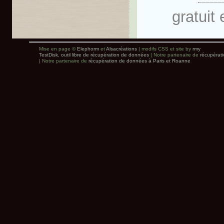
gratuit 
Mise en page ©
Elephorm
et
Alsacréations
| modifs CSS et site by
rmy
TestDisk, outil libre de récupération de données
| Notre partenaire de
récupérat
| Notre partenaire de
récupération de données à Paris et Roanne