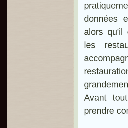
pratiquem
données e
alors qu'i
les rest
accompag
restaurati
grandemen
Avant tou
prendre co