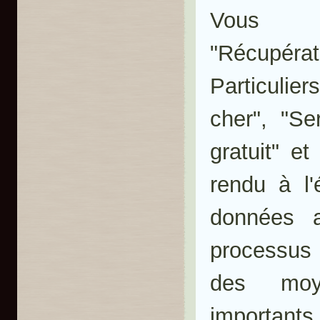
Vous 
"Récupé
Particulie
cher", "S
gratuit" e
rendu à l'
données a
processus 
des moy
importants