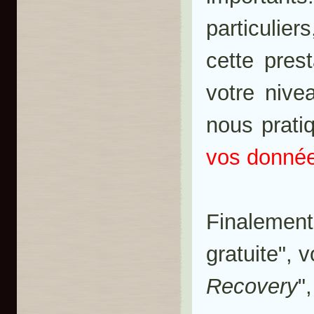
particulier
cette pres
votre nive
nous prat
vos donnée
Finaleme
gratuite", 
Recovery
"